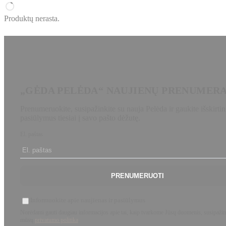
Produktų nerasta.
„GĖDA PELĖDA“ NAUJIENŲ PRENUMER
Prenumeruokite, susipažinkite su nauja Pelėda ir gaukite išskirtin
pasiūlymus tiesiai į savo pašto dėžutę.
El. paštas
PRENUMERUOTI
Informuokite apie naujienas ir pasiūlymus
Norėdami gauti daugiau informacijos apie tai, kaip tvarkome Jūsų duomenis, susipažin
mūsų
privatumo politika
.