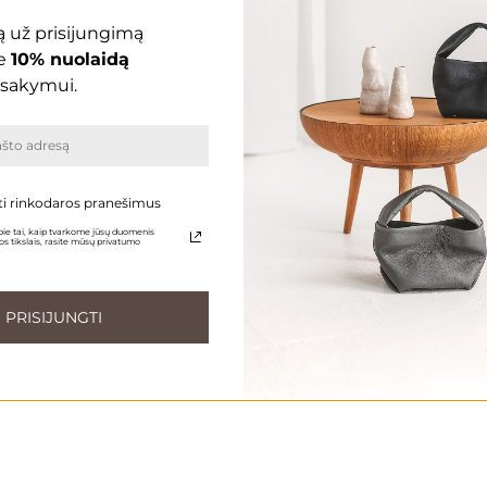
 už prisijungimą
e
10% nuolaidą
sakymui.
ti rinkodaros pranešimus
ie tai, kaip tvarkome jūsų duomenis
s tikslais, rasite mūsų privatumo
PRISIJUNGTI