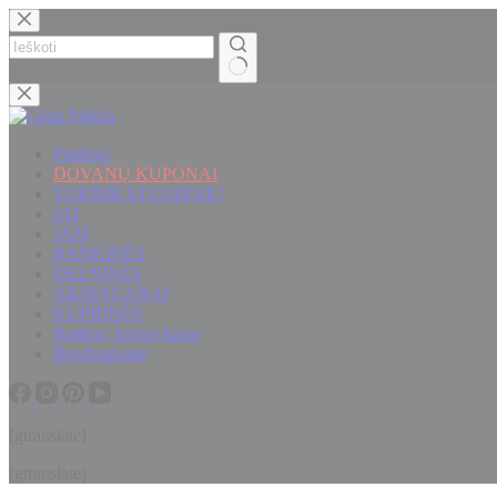
Skip
to
content
No
results
Pradinis
DOVANŲ KUPONAI
TURIME STUDIJOJE!
JAI
JAM
RANKINĖS
DELNINĖS
AKSESUARAI
KUPRINĖS
Rankos, kurios kuria
Bendraukime
[gtranslate]
[gtranslate]