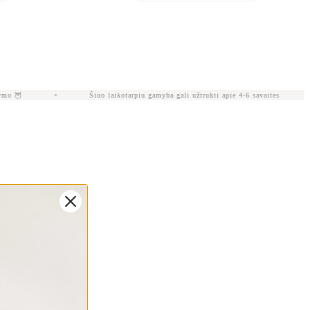
o 🦉
Šiuo laikotarpiu gamyba gali užtrukti apie 4-6 savaites