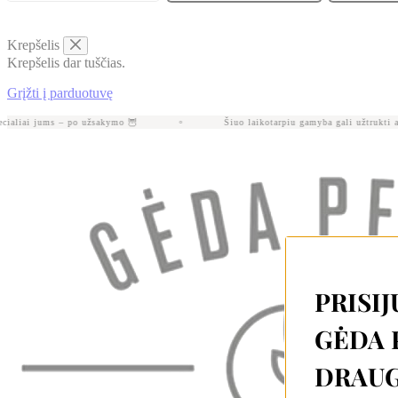
Krepšelis
Krepšelis dar tuščias.
Grįžti į parduotuvę
aliai jums – po užsakymo 🦉
Šiuo laikotarpiu gamyba gali užtrukti apie
PRISIJ
GĖDA 
DRAUG