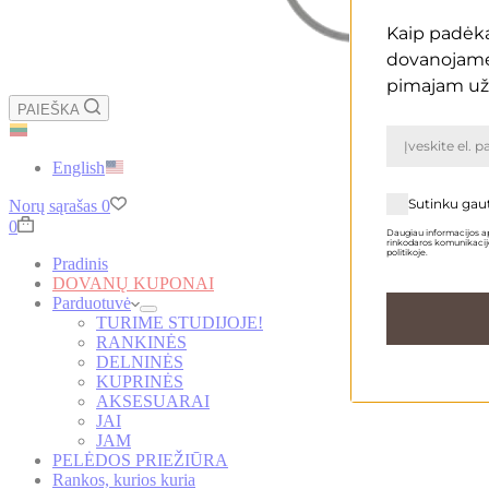
Kaip padėką
dovanojam
pimajam už
PAIEŠKA
English
Sutinku gau
Norų sąrašas
0
Krepšelis
0
Daugiau informacijos ap
rinkodaros komunikacijo
politikoje.
Pradinis
DOVANŲ KUPONAI
Parduotuvė
TURIME STUDIJOJE!
RANKINĖS
DELNINĖS
KUPRINĖS
AKSESUARAI
JAI
JAM
PELĖDOS PRIEŽIŪRA
Rankos, kurios kuria