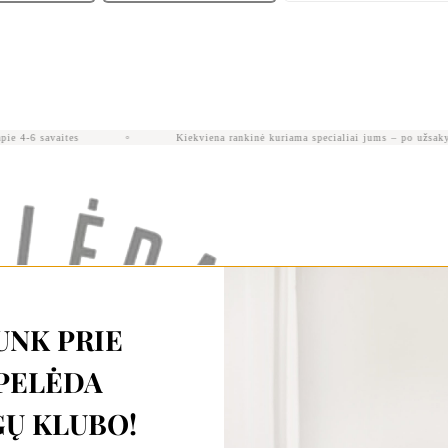
 4-6 savaites
Kiekviena rankinė kuriama specialiai jums – po užsakym
UNK PRIE
PELĖDA
Ų KLUBO!