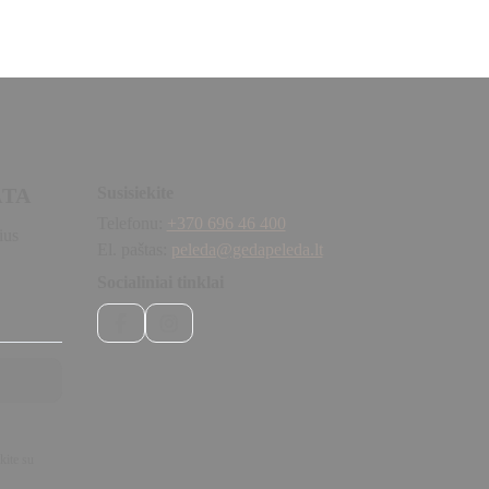
ATA
Susisiekite
Telefonu:
+370 696 46 400
ius
El. paštas:
peleda@gedapeleda.lt
Socialiniai tinklai
Facebook
Instagram
kite su