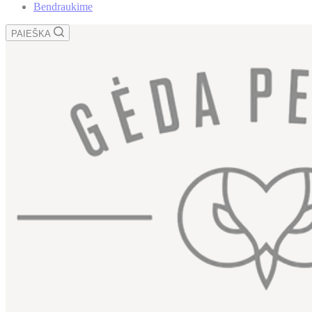
Bendraukime
PAIEŠKA