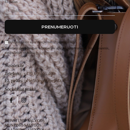
El. paštas
PRENUMERUOTI
Informuokite apie naujienas ir pasiūlymus
Norėdami gauti daugiau informacijos apie tai, kaip tvarkome Jūsų duomenis,
susipažinkite su mūsų
privatumo politika
.
Susisiekite
Telefonu:
+370 696 46 400
El. paštas:
peleda@gedapeleda.lt
Socialiniai tinklai
Facebook
Instagram
PRIVATUMO SĄLYGOS
SIUNTIMO SĄLYGOS
GRĄŽINIMO SĄLYGOS