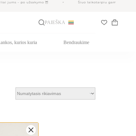
ai jums – po užsakymo 🦉
Šiuo laikotarpiu gamyba gali užtru
PAIEŠKA
Krepšelis
ankos, kurios kuria
Bendraukime