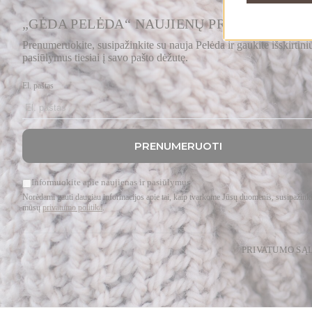
„GĖDA PELĖDA“ NAUJIENŲ PRENUMERATA
Prenumeruokite, susipažinkite su nauja Pelėda ir gaukite išskirtini
pasiūlymus tiesiai į savo pašto dėžutę.
El. paštas
PRENUMERUOTI
Informuokite apie naujienas ir pasiūlymus
Norėdami gauti daugiau informacijos apie tai, kaip tvarkome Jūsų duomenis, susipažinki
mūsų
privatumo politika
.
PRIVATUMO SĄ