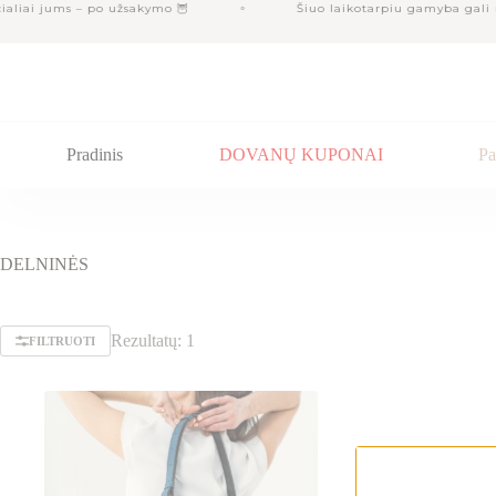
Skip
liai jums – po užsakymo 🦉
Šiuo laikotarpiu gamyba gali užt
to
content
Pradinis
DOVANŲ KUPONAI
Pa
DELNINĖS
Rezultatų: 1
FILTRUOTI