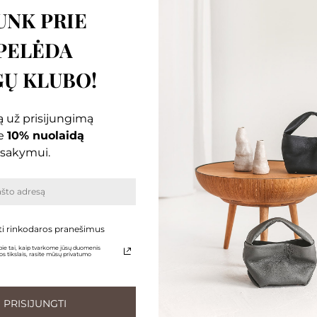
UNK PRIE
PELĖDA
Ų KLUBO!
 už prisijungimą
e
10% nuolaidą
sakymui.
ti rinkodaros pranešimus
ie tai, kaip tvarkome jūsų duomenis
s tikslais, rasite mūsų privatumo
PRISIJUNGTI