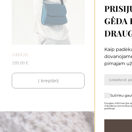
PRISIJ
GĖDA 
DRAUG
Kaip padėką
AMAJA
dovanojam
199.00
€
pimajam už
Į krepšelį
Sutinku gau
Daugiau informacijos ap
rinkodaros komunikacijo
politikoje.