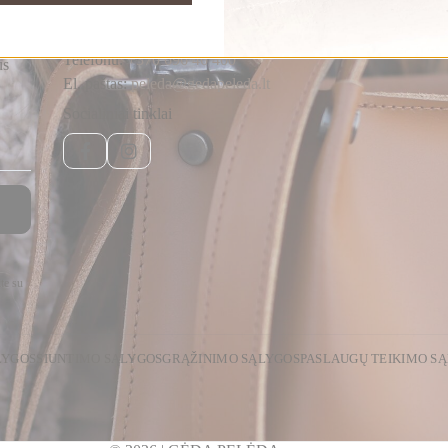
Susisiekite
Telefonu:
+370 696 46 400
us
El. paštas:
peleda@gedapeleda.lt
Socialiniai tinklai
Facebook
Instagram
te su
LYGOS
SIUNTIMO SĄLYGOS
GRĄŽINIMO SĄLYGOS
PASLAUGŲ TEIKIMO S