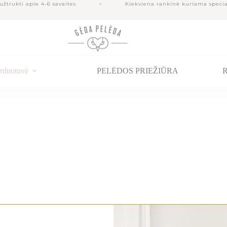
rukti apie 4-6 savaites
Kiekviena rankinė kuriama speciali
rduotuvė
PELĖDOS PRIEŽIŪRA
R