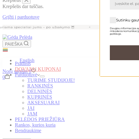
Krepšelis
Krepšelis dar tuščias.
Grįžti į parduotuvę
Sutinku gau
ama specialiai jums – po užsakymo 🦉
Šiuo laikotarpiu gamy
Daugiau informacijos ap
rinkodaros komunikacijo
politikoje.
PAIEŠKA
English
Pradinis
DOVANŲ KUPONAI
Norų sąrašas
0
Parduotuvė
Krepšelis
0
TURIME STUDIJOJE!
RANKINĖS
DELNINĖS
KUPRINĖS
AKSESUARAI
JAI
JAM
PELĖDOS PRIEŽIŪRA
Rankos, kurios kuria
Bendraukime