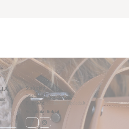
ATA
Susisiekite
Telefonu:
+370 696 46 400
ius
El. paštas:
peleda@gedapeleda.lt
Socialiniai tinklai
Facebook
Instagram