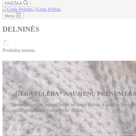
PAIEŠKA
Menu
DELNINĖS
Produktų nerasta.
„GĖDA PELĖDA“ NAUJIENŲ PRENUMER
Prenumeruokite, susipažinkite su nauja Pelėda ir gaukite išskirtin
pasiūlymus tiesiai į savo pašto dėžutę.
El. paštas