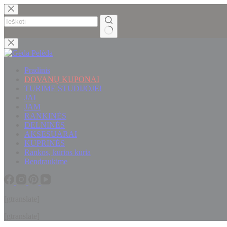
Skip
to
content
No
results
Pradinis
DOVANŲ KUPONAI
TURIME STUDIJOJE!
JAI
JAM
RANKINĖS
DELNINĖS
AKSESUARAI
KUPRINĖS
Rankos, kurios kuria
Bendraukime
[gtranslate]
[gtranslate]