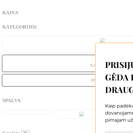
KAINA
KATEGORIJOS
JAI
(1)
PRISIJ
RANKINĖS
(1)
GĖDA 
DELNINĖS
(1)
DRAUG
SPALVA
Kaip padėką
dovanojam
pimajam už