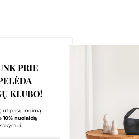
UNK PRIE
PELĖDA
Ų KLUBO!
 už prisijungimą
e
10% nuolaidą
sakymui.