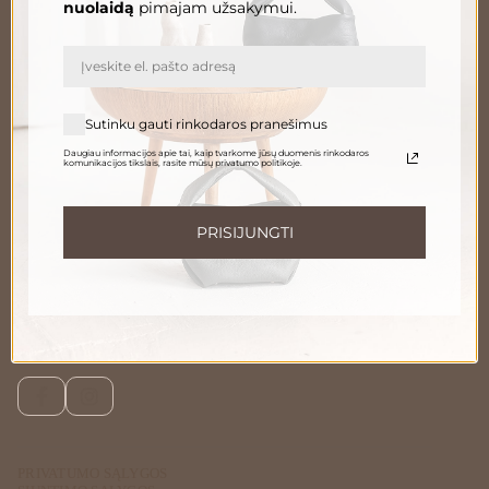
nuolaidą
pimajam užsakymui.
El. paštas
PRENUMERUOTI
Sutinku gauti rinkodaros pranešimus
Daugiau informacijos apie tai, kaip tvarkome jūsų duomenis rinkodaros
komunikacijos tikslais, rasite mūsų privatumo politikoje.
Informuokite apie naujienas ir pasiūlymus
Norėdami gauti daugiau informacijos apie tai, kaip tvarkome Jūsų duomenis,
susipažinkite su mūsų
privatumo politika
.
PRISIJUNGTI
Susisiekite
Telefonu:
+370 696 46 400
El. paštas:
peleda@gedapeleda.lt
Socialiniai tinklai
Facebook
Instagram
PRIVATUMO SĄLYGOS