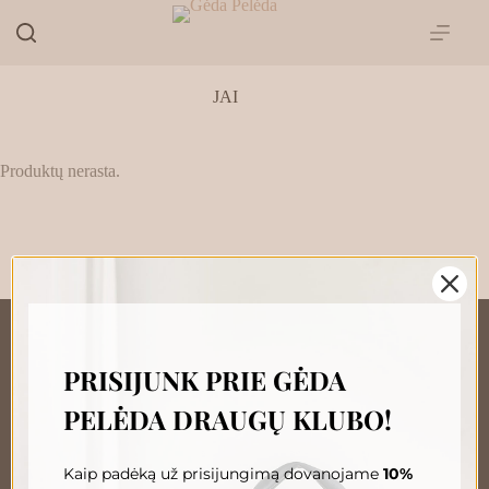
Skip
to
content
JAI
Produktų nerasta.
PRISIJUNK PRIE GĖDA
„GĖDA PELĖDA“ NAUJIENŲ
PELĖDA DRAUGŲ KLUBO!
PRENUMERATA
Prenumeruokite, susipažinkite su nauja Pelėda ir gaukite
išskirtinius pasiūlymus tiesiai į savo pašto dėžutę.
Kaip padėką už prisijungimą dovanojame
10%