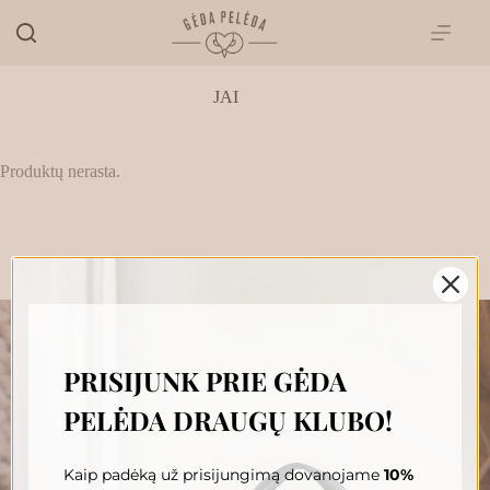
Skip
to
content
JAI
Produktų nerasta.
PRISIJUNK PRIE GĖDA
„GĖDA PELĖDA“ NAUJIENŲ
PELĖDA DRAUGŲ KLUBO!
PRENUMERATA
Prenumeruokite, susipažinkite su nauja Pelėda ir gaukite
išskirtinius pasiūlymus tiesiai į savo pašto dėžutę.
Kaip padėką už prisijungimą dovanojame
10%