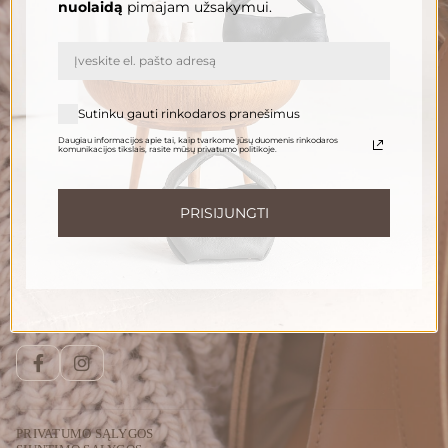
nuolaidą
pimajam užsakymui.
El. paštas
PRENUMERUOTI
Sutinku gauti rinkodaros pranešimus
Daugiau informacijos apie tai, kaip tvarkome jūsų duomenis rinkodaros
komunikacijos tikslais, rasite mūsų privatumo politikoje.
Informuokite apie naujienas ir pasiūlymus
Norėdami gauti daugiau informacijos apie tai, kaip tvarkome Jūsų duomenis,
susipažinkite su mūsų
privatumo politika
.
PRISIJUNGTI
Susisiekite
Telefonu:
+370 696 46 400
El. paštas:
peleda@gedapeleda.lt
Socialiniai tinklai
Facebook
Instagram
PRIVATUMO SĄLYGOS