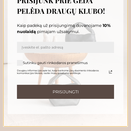
PRISIJUNK PRIE GĖDA
PELĖDA DRAUGŲ KLUBO!
Kaip padėką už prisijungimą dovanojame
10%
nuolaidą
pimajam užsakymui.
Sutinku gauti rinkodaros pranešimus
SAULĖLYDŽIO
SAULĖLYDŽIO
Daugiau informacijos apie tai, kaip tvarkome jūsų duomenis rinkodaros
PELĖDA SU
PELĖDA BRAVO
komunikacijos tikslais, rasite mūsų privatumo politikoje.
UŽTRAUKTUKU
199.00
€
229.00
€
PRISIJUNGTI
Į krepšelį
Į krepšelį