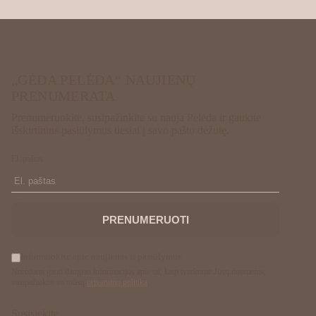
„GĖDA PELĖDA“ NAUJIENŲ
PRENUMERATA
Prenumeruokite, susipažinkite su nauja Pelėda ir gaukite
išskirtinius pasiūlymus tiesiai į savo pašto dėžutę.
El. paštas
PRENUMERUOTI
Informuokite apie naujienas ir pasiūlymus
Norėdami gauti daugiau informacijos apie tai, kaip tvarkome Jūsų duomenis,
susipažinkite su mūsų
privatumo politika
.
Susisiekite