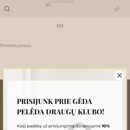
Skip
to
content
JAI
Produktų nerasta.
PRISIJUNK PRIE GĖDA
„GĖDA PELĖDA“ NAUJIENŲ
PELĖDA DRAUGŲ KLUBO!
PRENUMERATA
Prenumeruokite, susipažinkite su nauja Pelėda ir gaukite
išskirtinius pasiūlymus tiesiai į savo pašto dėžutę.
Kaip padėką už prisijungimą dovanojame
10%