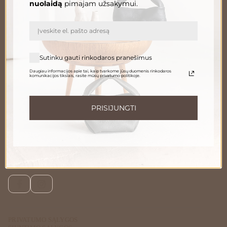
nuolaidą
pimajam užsakymui.
El. paštas
PRENUMERUOTI
Sutinku gauti rinkodaros pranešimus
Daugiau informacijos apie tai, kaip tvarkome jūsų duomenis rinkodaros
komunikacijos tikslais, rasite mūsų privatumo politikoje.
Informuokite apie naujienas ir pasiūlymus
Norėdami gauti daugiau informacijos apie tai, kaip tvarkome Jūsų duomenis,
susipažinkite su mūsų
privatumo politika
.
PRISIJUNGTI
Susisiekite
Telefonu:
+370 696 46 400
El. paštas:
peleda@gedapeleda.lt
Socialiniai tinklai
Facebook
Instagram
PRIVATUMO SĄLYGOS