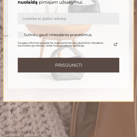
nuolaidą
pimajam užsakymui.
El. paštas
PRENUMERUOTI
Sutinku gauti rinkodaros pranešimus
Daugiau informacijos apie tai, kaip tvarkome jūsų duomenis rinkodaros
komunikacijos tikslais, rasite mūsų privatumo politikoje.
Informuokite apie naujienas ir pasiūlymus
Norėdami gauti daugiau informacijos apie tai, kaip tvarkome Jūsų duomenis,
susipažinkite su mūsų
privatumo politika
.
PRISIJUNGTI
Susisiekite
Telefonu:
+370 696 46 400
El. paštas:
peleda@gedapeleda.lt
Socialiniai tinklai
Facebook
Instagram
PRIVATUMO SĄLYGOS