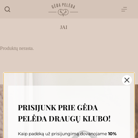
Skip
to
content
JAI
Produktų nerasta.
PRISIJUNK PRIE GĖDA
„GĖDA PELĖDA“ NAUJIENŲ
PELĖDA DRAUGŲ KLUBO!
PRENUMERATA
Prenumeruokite, susipažinkite su nauja Pelėda ir gaukite
išskirtinius pasiūlymus tiesiai į savo pašto dėžutę.
Kaip padėką už prisijungimą dovanojame
10%