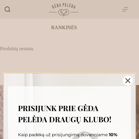
Skip
to
content
RANKINĖS
Produktų nerasta.
PRISIJUNK PRIE GĖDA
„GĖDA PELĖDA“ NAUJIENŲ
PELĖDA DRAUGŲ KLUBO!
PRENUMERATA
Prenumeruokite, susipažinkite su nauja Pelėda ir gaukite
išskirtinius pasiūlymus tiesiai į savo pašto dėžutę.
Kaip padėką už prisijungimą dovanojame
10%