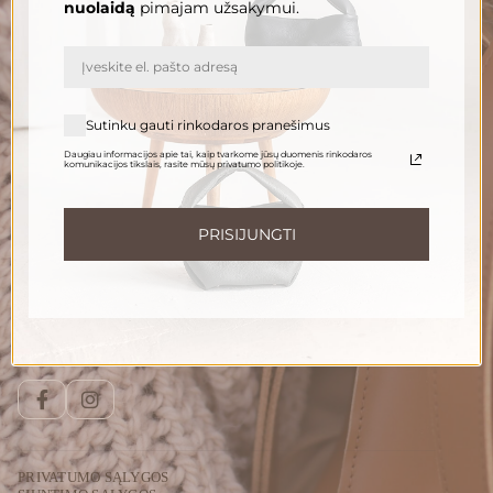
nuolaidą
pimajam užsakymui.
El. paštas
PRENUMERUOTI
Sutinku gauti rinkodaros pranešimus
Daugiau informacijos apie tai, kaip tvarkome jūsų duomenis rinkodaros
komunikacijos tikslais, rasite mūsų privatumo politikoje.
Informuokite apie naujienas ir pasiūlymus
Norėdami gauti daugiau informacijos apie tai, kaip tvarkome Jūsų duomenis,
susipažinkite su mūsų
privatumo politika
.
PRISIJUNGTI
Susisiekite
Telefonu:
+370 696 46 400
El. paštas:
peleda@gedapeleda.lt
Socialiniai tinklai
Facebook
Instagram
PRIVATUMO SĄLYGOS