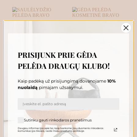
PRISIJUNK PRIE GĖDA
PELĖDA DRAUGŲ KLUBO!
SAULĖLYDŽIO
GĖDA PELĖDA
PELĖDA BRAVO
KOSMETINĖ BRAVO
Kaip padėką už prisijungimą dovanojame
10%
199.00
€
59.00
€
nuolaidą
pimajam užsakymui.
Į krepšelį
Į krepšelį
Sutinku gauti rinkodaros pranešimus
Daugiau informacijos apie tai, kaip tvarkome jūsų duomenis rinkodaros
komunikacijos tikslais, rasite mūsų privatumo politikoje.