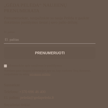
„GĖDA PELĖDA“ NAUJIENŲ
PRENUMERATA
Prenumeruokite, susipažinkite su nauja Pelėda ir gaukite
išskirtinius pasiūlymus tiesiai į savo pašto dėžutę.
El. paštas
PRENUMERUOTI
Informuokite apie naujienas ir pasiūlymus
Norėdami gauti daugiau informacijos apie tai, kaip tvarkome Jūsų duomenis,
susipažinkite su mūsų
privatumo politika
.
Susisiekite
Telefonu:
+370 696 46 400
El. paštas:
peleda@gedapeleda.lt
Socialiniai tinklai