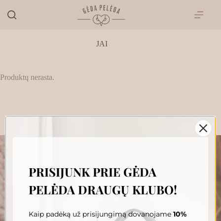
Skip
to
content
JAI
Produktų nerasta.
PRISIJUNK PRIE GĖDA
„GĖDA PELĖDA“ NAUJIENŲ
PELĖDA DRAUGŲ KLUBO!
PRENUMERATA
Prenumeruokite, susipažinkite su nauja Pelėda ir gaukite
išskirtinius pasiūlymus tiesiai į savo pašto dėžutę.
Kaip padėką už prisijungimą dovanojame
10%