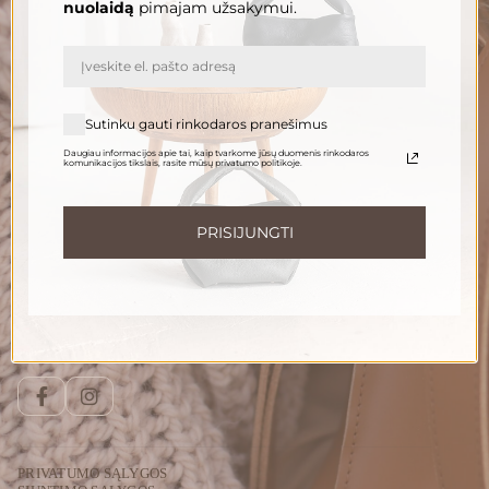
nuolaidą
pimajam užsakymui.
El. paštas
PRENUMERUOTI
Sutinku gauti rinkodaros pranešimus
Daugiau informacijos apie tai, kaip tvarkome jūsų duomenis rinkodaros
komunikacijos tikslais, rasite mūsų privatumo politikoje.
Informuokite apie naujienas ir pasiūlymus
Norėdami gauti daugiau informacijos apie tai, kaip tvarkome Jūsų duomenis,
susipažinkite su mūsų
privatumo politika
.
PRISIJUNGTI
Susisiekite
Telefonu:
+370 696 46 400
El. paštas:
peleda@gedapeleda.lt
Socialiniai tinklai
Facebook
Instagram
PRIVATUMO SĄLYGOS