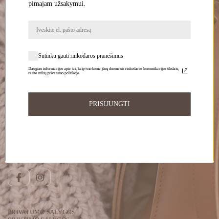
pimajam užsakymui.
El. paštas
PRENUMERUOTI
Sutinku gauti rinkodaros pranešimus
Daugiau informacijos apie tai, kaip tvarkome jūsų duomenis rinkodaros komunikacijos tikslais,
rasite mūsų privatumo politikoje.
Informuokite apie naujienas ir pasiūlymus
Norėdami gauti daugiau informacijos apie tai, kaip tvarkome Jūsų duomenis,
susipažinkite su mūsų
privatumo politika
.
PRISIJUNGTI
Susisiekite
Telefonu:
+370 696 46 400
El. paštas:
peleda@gedapeleda.lt
Socialiniai tinklai
Facebook
Instagram
PRIVATUMO SĄLYGOS