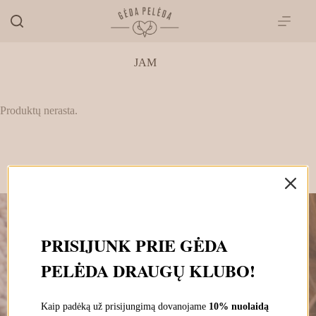
Skip
to
content
JAM
Produktų nerasta.
PRISIJUNK PRIE GĖDA
„GĖDA PELĖDA“ NAUJIENŲ
PELĖDA DRAUGŲ KLUBO!
PRENUMERATA
Prenumeruokite, susipažinkite su nauja Pelėda ir gaukite
išskirtinius pasiūlymus tiesiai į savo pašto dėžutę.
Kaip padėką už prisijungimą dovanojame
10% nuolaidą