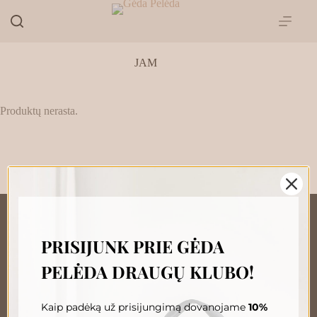
Skip
to
content
JAM
Produktų nerasta.
PRISIJUNK PRIE GĖDA
„GĖDA PELĖDA“ NAUJIENŲ
PELĖDA DRAUGŲ KLUBO!
PRENUMERATA
Prenumeruokite, susipažinkite su nauja Pelėda ir gaukite
išskirtinius pasiūlymus tiesiai į savo pašto dėžutę.
Kaip padėką už prisijungimą dovanojame
10%