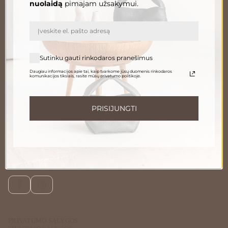
nuolaidą
pimajam užsakymui.
El. paštas
PRENUMERUOTI
Sutinku gauti rinkodaros pranešimus
Daugiau informacijos apie tai, kaip tvarkome jūsų duomenis rinkodaros
komunikacijos tikslais, rasite mūsų privatumo politikoje.
Informuokite apie naujienas ir pasiūlymus
Norėdami gauti daugiau informacijos apie tai, kaip tvarkome Jūsų duomenis,
susipažinkite su mūsų
privatumo politika
.
PRISIJUNGTI
Susisiekite
Telefonu:
+370 696 46 400
El. paštas:
peleda@gedapeleda.lt
Socialiniai tinklai
Facebook
Instagram
PRIVATUMO SĄLYGOS