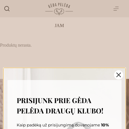
Skip
to
content
JAM
Produktų nerasta.
PRISIJUNK PRIE GĖDA
„GĖDA PELĖDA“ NAUJIENŲ
PELĖDA DRAUGŲ KLUBO!
PRENUMERATA
Prenumeruokite, susipažinkite su nauja Pelėda ir gaukite
išskirtinius pasiūlymus tiesiai į savo pašto dėžutę.
Kaip padėką už prisijungimą dovanojame
10%