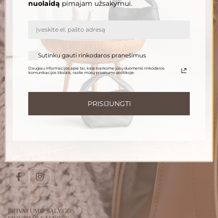
nuolaidą
pimajam užsakymui.
El. paštas
PRENUMERUOTI
Sutinku gauti rinkodaros pranešimus
Daugiau informacijos apie tai, kaip tvarkome jūsų duomenis rinkodaros
komunikacijos tikslais, rasite mūsų privatumo politikoje.
Informuokite apie naujienas ir pasiūlymus
Norėdami gauti daugiau informacijos apie tai, kaip tvarkome Jūsų duomenis,
susipažinkite su mūsų
privatumo politika
.
PRISIJUNGTI
Susisiekite
Telefonu:
+370 696 46 400
El. paštas:
peleda@gedapeleda.lt
Socialiniai tinklai
Facebook
Instagram
PRIVATUMO SĄLYGOS