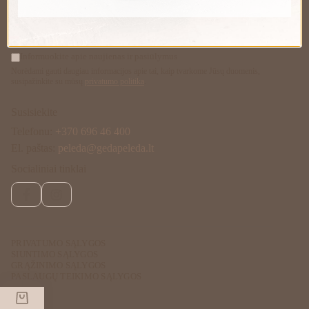
PRENUMERUOTI
Informuokite apie naujienas ir pasiūlymus
Norėdami gauti daugiau informacijos apie tai, kaip tvarkome Jūsų duomenis,
susipažinkite su mūsų
privatumo politika
.
Susisiekite
Telefonu:
+370 696 46 400
El. paštas:
peleda@gedapeleda.lt
Socialiniai tinklai
Facebook
Instagram
PRIVATUMO SĄLYGOS
SIUNTIMO SĄLYGOS
GRĄŽINIMO SĄLYGOS
PASLAUGŲ TEIKIMO SĄLYGOS