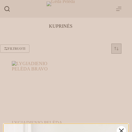
Skip
to
content
KUPRINĖS
FILTRUOTI
LYGIADIENIO PELĖDA
BRAVO