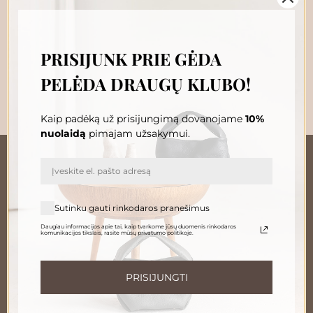
229.00
€
Į krepšelį
PRISIJUNK PRIE GĖDA
PELĖDA DRAUGŲ KLUBO!
Kaip padėką už prisijungimą dovanojame
10%
nuolaidą
pimajam užsakymui.
„GĖDA PELĖDA“ NAUJIENŲ
Sutinku gauti rinkodaros pranešimus
PRENUMERATA
Daugiau informacijos apie tai, kaip tvarkome jūsų duomenis rinkodaros
Prenumeruokite, susipažinkite su nauja Pelėda ir gaukite
komunikacijos tikslais, rasite mūsų privatumo politikoje.
išskirtinius pasiūlymus tiesiai į savo pašto dėžutę.
El. paštas
PRISIJUNGTI