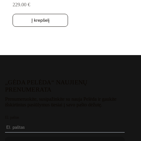
229.00
€
Į krepšelį
„GĖDA PELĖDA“ NAUJIENŲ
PRENUMERATA
Prenumeruokite, susipažinkite su nauja Pelėda ir gaukite
išskirtinius pasiūlymus tiesiai į savo pašto dėžutę.
El. paštas