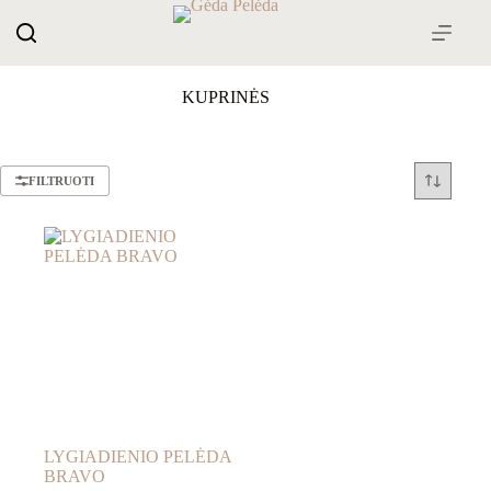
Skip
to
content
KUPRINĖS
FILTRUOTI
LYGIADIENIO PELĖDA
BRAVO