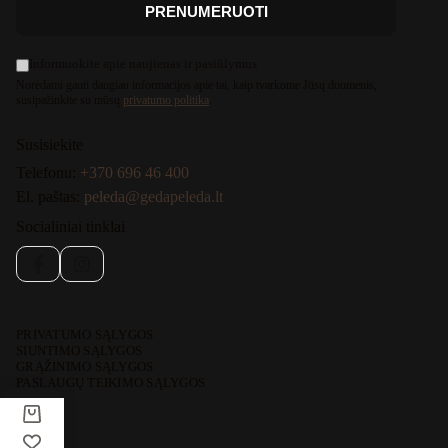
PRENUMERUOTI
Informuokite apie naujienas ir pasiūlymus
Norėdami gauti daugiau informacijos apie tai, kaip tvarkome Jūsų duomenis,
susipažinkite su mūsų
privatumo politika
.
Susisiekite
Telefonu:
+370 696 46 400
El. paštas:
peleda@gedapeleda.lt
Socialiniai tinklai
Facebook
Instagram
PRIVATUMO SĄLYGOS
SIUNTIMO SĄLYGOS
GRĄŽINIMO SĄLYGOS
PASLAUGŲ TEIKIMO SĄLYGOS