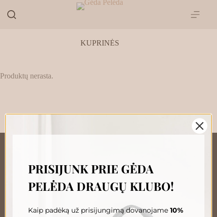
Skip
to
content
KUPRINĖS
Produktų nerasta.
PRISIJUNK PRIE GĖDA
„GĖDA PELĖDA“ NAUJIENŲ
PELĖDA DRAUGŲ KLUBO!
PRENUMERATA
Prenumeruokite, susipažinkite su nauja Pelėda ir gaukite
išskirtinius pasiūlymus tiesiai į savo pašto dėžutę.
Kaip padėką už prisijungimą dovanojame
10%