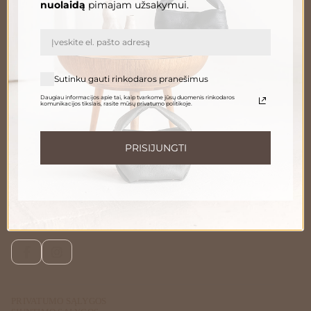
nuolaidą
pimajam užsakymui.
El. paštas
PRENUMERUOTI
Sutinku gauti rinkodaros pranešimus
Daugiau informacijos apie tai, kaip tvarkome jūsų duomenis rinkodaros
komunikacijos tikslais, rasite mūsų privatumo politikoje.
Informuokite apie naujienas ir pasiūlymus
Norėdami gauti daugiau informacijos apie tai, kaip tvarkome Jūsų duomenis,
susipažinkite su mūsų
privatumo politika
.
PRISIJUNGTI
Susisiekite
Telefonu:
+370 696 46 400
El. paštas:
peleda@gedapeleda.lt
Socialiniai tinklai
Facebook
Instagram
PRIVATUMO SĄLYGOS