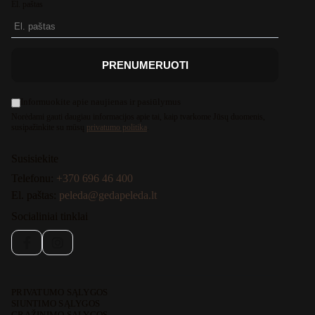
El. paštas
PRENUMERUOTI
Informuokite apie naujienas ir pasiūlymus
Norėdami gauti daugiau informacijos apie tai, kaip tvarkome Jūsų duomenis,
susipažinkite su mūsų
privatumo politika
.
Susisiekite
Telefonu:
+370 696 46 400
El. paštas:
peleda@gedapeleda.lt
Socialiniai tinklai
Facebook
Instagram
PRIVATUMO SĄLYGOS
SIUNTIMO SĄLYGOS
GRĄŽINIMO SĄLYGOS