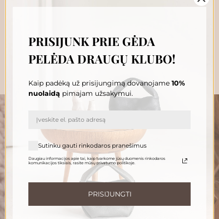
229.00
€
Į krepšelį
PRISIJUNK PRIE GĖDA
PELĖDA DRAUGŲ KLUBO!
Kaip padėką už prisijungimą dovanojame
10%
nuolaidą
pimajam užsakymui.
„GĖDA PELĖDA“ NAUJIENŲ
Sutinku gauti rinkodaros pranešimus
PRENUMERATA
Daugiau informacijos apie tai, kaip tvarkome jūsų duomenis rinkodaros
Prenumeruokite, susipažinkite su nauja Pelėda ir gaukite
komunikacijos tikslais, rasite mūsų privatumo politikoje.
išskirtinius pasiūlymus tiesiai į savo pašto dėžutę.
El. paštas
PRISIJUNGTI