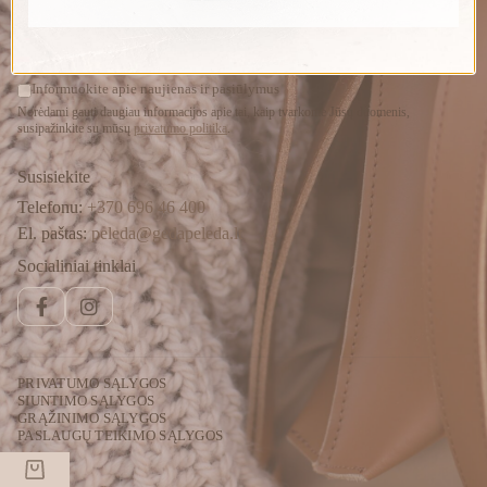
PRENUMERUOTI
Informuokite apie naujienas ir pasiūlymus
Norėdami gauti daugiau informacijos apie tai, kaip tvarkome Jūsų duomenis,
susipažinkite su mūsų
privatumo politika
.
Susisiekite
Telefonu:
+370 696 46 400
El. paštas:
peleda@gedapeleda.lt
Socialiniai tinklai
Facebook
Instagram
PRIVATUMO SĄLYGOS
SIUNTIMO SĄLYGOS
GRĄŽINIMO SĄLYGOS
PASLAUGŲ TEIKIMO SĄLYGOS