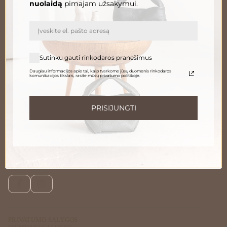
nuolaidą
pimajam užsakymui.
El. paštas
PRENUMERUOTI
Sutinku gauti rinkodaros pranešimus
Daugiau informacijos apie tai, kaip tvarkome jūsų duomenis rinkodaros
komunikacijos tikslais, rasite mūsų privatumo politikoje.
Informuokite apie naujienas ir pasiūlymus
Norėdami gauti daugiau informacijos apie tai, kaip tvarkome Jūsų duomenis,
susipažinkite su mūsų
privatumo politika
.
PRISIJUNGTI
Susisiekite
Telefonu:
+370 696 46 400
El. paštas:
peleda@gedapeleda.lt
Socialiniai tinklai
Facebook
Instagram
PRIVATUMO SĄLYGOS