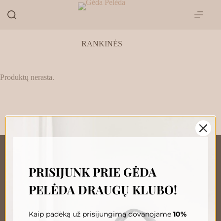
Skip
to
content
RANKINĖS
Produktų nerasta.
PRISIJUNK PRIE GĖDA
„GĖDA PELĖDA“ NAUJIENŲ
PELĖDA DRAUGŲ KLUBO!
PRENUMERATA
Prenumeruokite, susipažinkite su nauja Pelėda ir gaukite
išskirtinius pasiūlymus tiesiai į savo pašto dėžutę.
Kaip padėką už prisijungimą dovanojame
10%