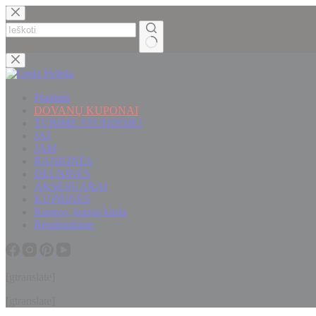
Skip
to
content
No
results
Pradinis
DOVANŲ KUPONAI
TURIME STUDIJOJE!
JAI
JAM
RANKINĖS
DELNINĖS
AKSESUARAI
KUPRINĖS
Rankos, kurios kuria
Bendraukime
[gtranslate]
[gtranslate]