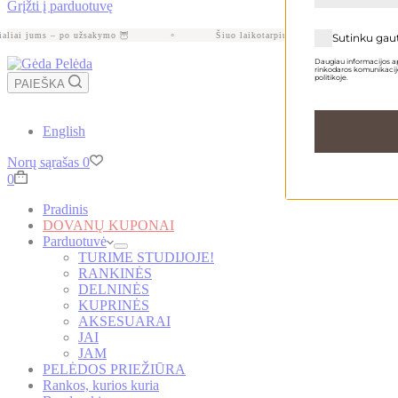
Grįžti į parduotuvę
liai jums – po užsakymo 🦉
Šiuo laikotarpiu gamyba gali užtrukti apie 
Sutinku gau
Daugiau informacijos ap
rinkodaros komunikacijo
politikoje.
PAIEŠKA
English
Norų sąrašas
0
Krepšelis
0
Pradinis
DOVANŲ KUPONAI
Parduotuvė
TURIME STUDIJOJE!
RANKINĖS
DELNINĖS
KUPRINĖS
AKSESUARAI
JAI
JAM
PELĖDOS PRIEŽIŪRA
Rankos, kurios kuria