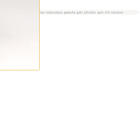
 🦉
Šiuo laikotarpiu gamyba gali užtrukti apie 4-6 savaites