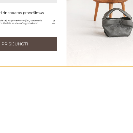
4-6 savaites
Kiekviena rankinė kuriama specialiai jums – po užsakymo
ti rinkodaros pranešimus
ie tai, kaip tvarkome jūsų duomenis
s tikslais, rasite mūsų privatumo
PRISIJUNGTI