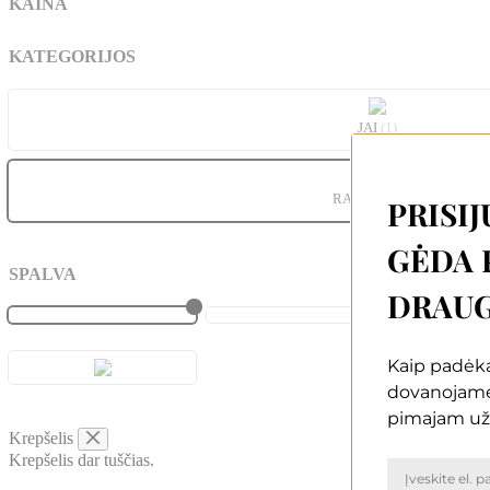
KAINA
KATEGORIJOS
JAI
(1)
RANKINĖS
(1)
PRISIJ
GĖDA 
SPALVA
DRAUG
Kaip padėką
dovanojam
pimajam už
Krepšelis
Krepšelis dar tuščias.