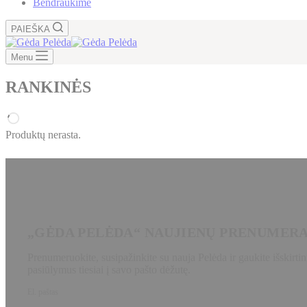
Bendraukime
PAIEŠKA
Menu
RANKINĖS
Produktų nerasta.
„GĖDA PELĖDA“ NAUJIENŲ PRENUMER
Prenumeruokite, susipažinkite su nauja Pelėda ir gaukite išskirtin
pasiūlymus tiesiai į savo pašto dėžutę.
El. paštas