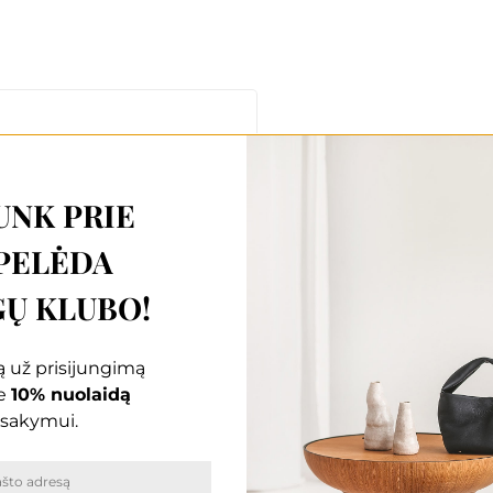
UNK PRIE
PELĖDA
Ų KLUBO!
 už prisijungimą
e
10% nuolaidą
sakymui.