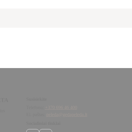
ATA
Susisiekite
Telefonu:
+370 696 46 400
ius
El. paštas:
peleda@gedapeleda.lt
Socialiniai tinklai