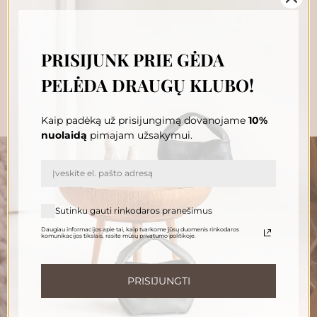
199.00
€
Į krepšelį
PRISIJUNK PRIE GĖDA
PELĖDA DRAUGŲ KLUBO!
Kaip padėką už prisijungimą dovanojame
10%
nuolaidą
pimajam užsakymui.
„GĖDA PELĖDA“ NAUJIENŲ
Sutinku gauti rinkodaros pranešimus
PRENUMERATA
Daugiau informacijos apie tai, kaip tvarkome jūsų duomenis rinkodaros
Prenumeruokite, susipažinkite su nauja Pelėda ir gaukite
komunikacijos tikslais, rasite mūsų privatumo politikoje.
išskirtinius pasiūlymus tiesiai į savo pašto dėžutę.
El. paštas
PRISIJUNGTI