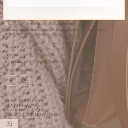
PRENUMERUOTI
Informuokite apie naujienas ir pasiūlymus
Norėdami gauti daugiau informacijos apie tai, kaip tvarkome Jūsų duomenis,
susipažinkite su mūsų
privatumo politika
.
Susisiekite
Telefonu:
+370 696 46 400
El. paštas:
peleda@gedapeleda.lt
Socialiniai tinklai
Facebook
Instagram
PRIVATUMO SĄLYGOS
SIUNTIMO SĄLYGOS
GRĄŽINIMO SĄLYGOS
PASLAUGŲ TEIKIMO SĄLYGOS