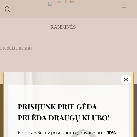
Skip
to
content
RANKINĖS
Produktų nerasta.
PRISIJUNK PRIE GĖDA
„GĖDA PELĖDA“ NAUJIENŲ
PELĖDA DRAUGŲ KLUBO!
PRENUMERATA
Prenumeruokite, susipažinkite su nauja Pelėda ir gaukite
išskirtinius pasiūlymus tiesiai į savo pašto dėžutę.
Kaip padėką už prisijungimą dovanojame
10%