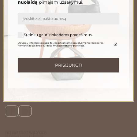
nuolaidą
pimajam užsakymui.
El. paštas
PRENUMERUOTI
Sutinku gauti rinkodaros pranešimus
Daugiau informacijos apie tai, kaip tvarkome jūsų duomenis rinkodaros
komunikacijos tikslais, rasite mūsų privatumo politikoje.
Informuokite apie naujienas ir pasiūlymus
Norėdami gauti daugiau informacijos apie tai, kaip tvarkome Jūsų duomenis,
susipažinkite su mūsų
privatumo politika
.
PRISIJUNGTI
Susisiekite
Telefonu:
+370 696 46 400
El. paštas:
peleda@gedapeleda.lt
Socialiniai tinklai
Facebook
Instagram
PRIVATUMO SĄLYGOS