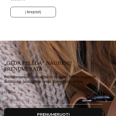
Į krepšelį
„GĖDA PELĖDA“ NAUJIENŲ
PRENUMERATA
Prenumeruokite, susipažinkite su nauja Pelėda ir gaukite
išskirtinius pasiūlymus tiesiai į savo pašto dėžutę.
El. paštas
PRENUMERUOTI