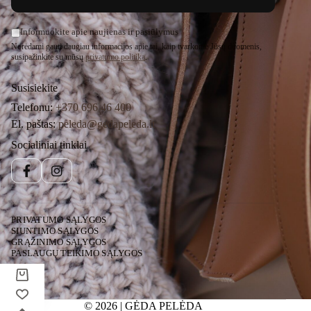
Informuokite apie naujienas ir pasiūlymus
Norėdami gauti daugiau informacijos apie tai, kaip tvarkome Jūsų duomenis,
susipažinkite su mūsų
privatumo politika
.
Susisiekite
Telefonu:
+370 696 46 400
El. paštas:
peleda@gedapeleda.lt
Socialiniai tinklai
Facebook
Instagram
PRIVATUMO SĄLYGOS
SIUNTIMO SĄLYGOS
GRĄŽINIMO SĄLYGOS
PASLAUGŲ TEIKIMO SĄLYGOS
© 2026 | GĖDA PELĖDA