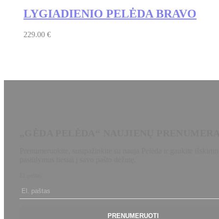
LYGIADIENIO PELĖDA BRAVO
229.00
€
„GĖDA PELĖDA“ NAUJIENŲ PRENUMER
Prenumeruokite, susipažinkite su nauja Pelėda ir gaukite išskirtin
pasiūlymus tiesiai į savo pašto dėžutę.
El. paštas
PRENUMERUOTI