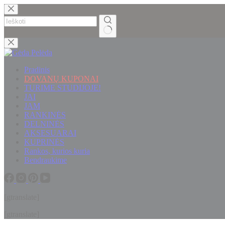
Skip
to
content
No
results
Pradinis
DOVANŲ KUPONAI
TURIME STUDIJOJE!
JAI
JAM
RANKINĖS
DELNINĖS
AKSESUARAI
KUPRINĖS
Rankos, kurios kuria
Bendraukime
[gtranslate]
[gtranslate]