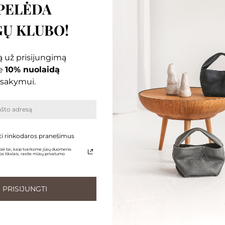
PELĖDA
Ų KLUBO!
 už prisijungimą
e
10% nuolaidą
sakymui.
e 4-6 savaites
Kiekviena rankinė kuriama specialiai jums – po užsakym
ti rinkodaros pranešimus
ie tai, kaip tvarkome jūsų duomenis
s tikslais, rasite mūsų privatumo
PRISIJUNGTI