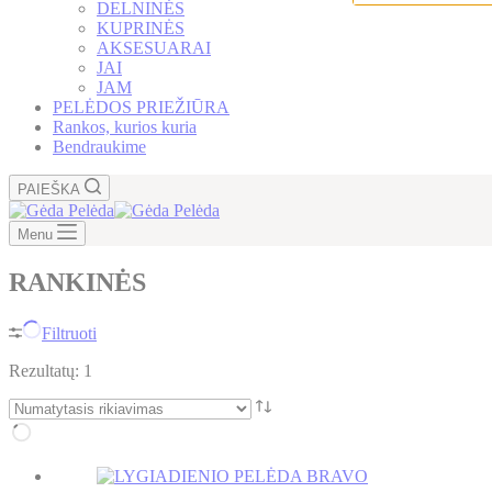
DELNINĖS
KUPRINĖS
AKSESUARAI
JAI
JAM
PELĖDOS PRIEŽIŪRA
Rankos, kurios kuria
Bendraukime
PAIEŠKA
Menu
RANKINĖS
Filtruoti
Rezultatų: 1