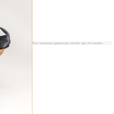
o 🦉
Šiuo laikotarpiu gamyba gali užtrukti apie 4-6 savaites