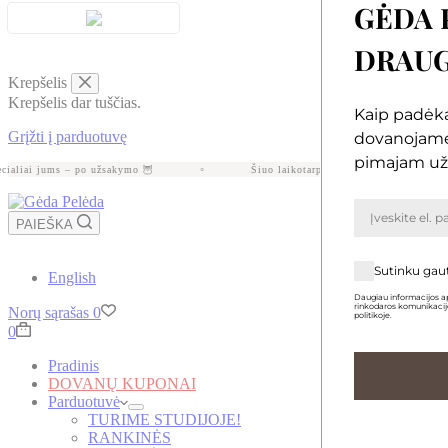
GĖDA 
DRAUG
Krepšelis
Krepšelis dar tuščias.
Kaip padėką
Grįžti į parduotuvę
dovanojam
pimajam už
ialiai jums – po užsakymo 🦉
Šiuo laikotarpiu gamyba gali užtrukti api
PAIEŠKA
Sutinku gau
English
Daugiau informacijos ap
rinkodaros komunikacijo
Norų sąrašas
0
politikoje.
Krepšelis
0
Pradinis
DOVANŲ KUPONAI
Parduotuvė
TURIME STUDIJOJE!
RANKINĖS