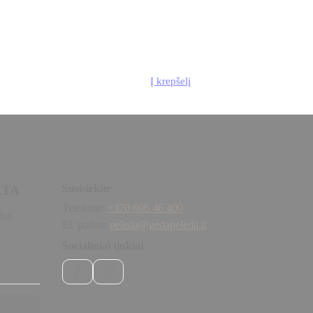
Į krepšelį
ATA
Susisiekite
Telefonu:
+370 696 46 400
ius
El. paštas:
peleda@gedapeleda.lt
Socialiniai tinklai
Facebook
Instagram