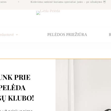
aites
Kiekviena rankinė kuriama specialiai jums – po užsakymo 🦉
rduotuvė
PELĖDOS PRIEŽIŪRA
R
 galime išsiųsti Jums nedelsiant!
UNK PRIE
PELĖDA
Ų KLUBO!