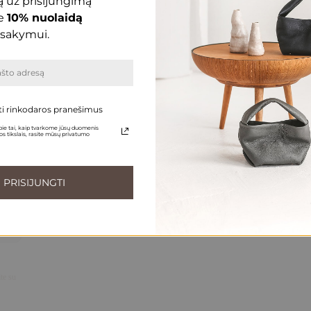
 už prisijungimą
e
10% nuolaidą
sakymui.
Susisiekite
ti rinkodaros pranešimus
Telefonu:
+370 696 46 400
us
ie tai, kaip tvarkome jūsų duomenis
s tikslais, rasite mūsų privatumo
El. paštas:
peleda@gedapeleda.lt
Socialiniai tinklai
PRISIJUNGTI
Facebook
Instagram
te su