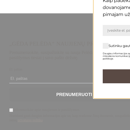
Kaip padėką
dovanojam
pimajam už
„GĖDA PELĖDA“ NAUJIENŲ PRENUMERATA
Sutinku gau
Prenumeruokite, susipažinkite su nauja Pelėda ir gaukite išskirtini
Daugiau informacijos ap
rinkodaros komunikacijo
pasiūlymus tiesiai į savo pašto dėžutę.
politikoje.
El. paštas
PRENUMERUOTI
Informuokite apie naujienas ir pasiūlymus
Norėdami gauti daugiau informacijos apie tai, kaip tvarkome Jūsų duomenis, susipažinki
mūsų
privatumo politika
.