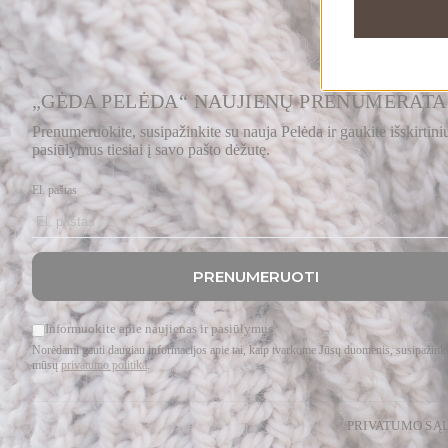
„GĖDA PELĖDA“ NAUJIENŲ PRENUMERATA
Prenumeruokite, susipažinkite su nauja Pelėda ir gaukite išskirtini
pasiūlymus tiesiai į savo pašto dėžutę.
El. paštas
PRENUMERUOTI
Informuokite apie naujienas ir pasiūlymus
Norėdami gauti daugiau informacijos apie tai, kaip tvarkome Jūsų duomenis, susipažinki
mūsų
privatumo politika
.
PRIVATUMO SĄ