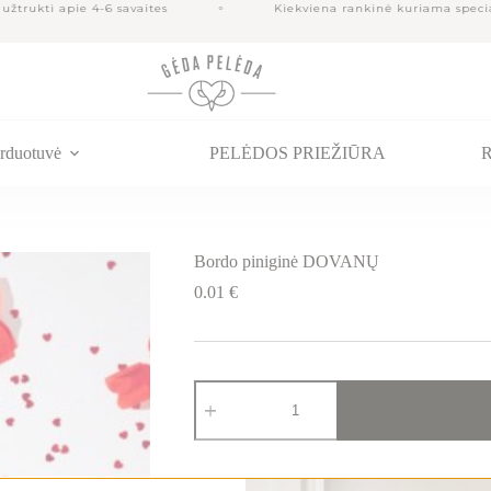
rukti apie 4-6 savaites
Kiekviena rankinė kuriama speciali
rduotuvė
PELĖDOS PRIEŽIŪRA
R
Bordo piniginė DOVANŲ
0.01
€
produkto
kiekis:
Bordo
piniginė
DOVANŲ