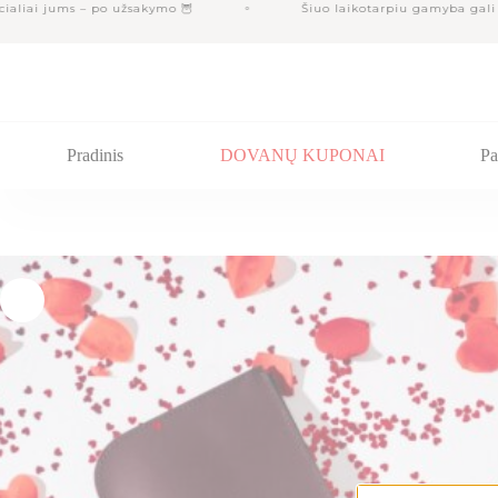
Skip
liai jums – po užsakymo 🦉
Šiuo laikotarpiu gamyba gali užt
to
content
Pradinis
DOVANŲ KUPONAI
Pa