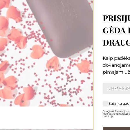
PRISIJ
GĖDA 
DRAUG
Kaip padėką
dovanojam
pimajam už
Sutinku gau
Daugiau informacijos ap
rinkodaros komunikacijo
politikoje.