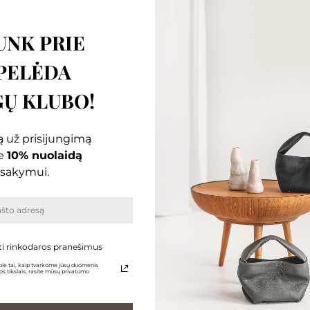
UNK PRIE
PELĖDA
Ų KLUBO!
 už prisijungimą
e
10% nuolaidą
sakymui.
ti rinkodaros pranešimus
ie tai, kaip tvarkome jūsų duomenis
s tikslais, rasite mūsų privatumo