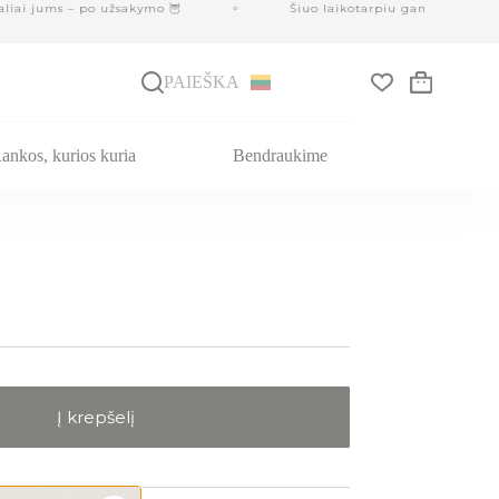
ai jums – po užsakymo 🦉
Šiuo laikotarpiu gamyba gali užtr
PAIEŠKA
Krepšelis
ankos, kurios kuria
Bendraukime
Į krepšelį