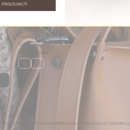
PRISIJUNGTI
Susisiekite
Telefonu:
+370 696 46 400
us
El. paštas:
peleda@gedapeleda.lt
Socialiniai tinklai
Facebook
Instagram
te su
LYGOS
SIUNTIMO SĄLYGOS
GRĄŽINIMO SĄLYGOS
PASLAUGŲ TEIKIMO S