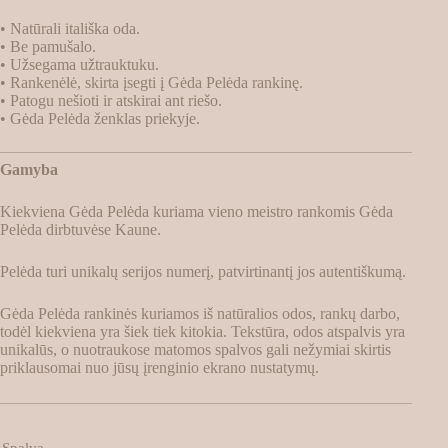
• Natūrali itališka oda.
• Be pamušalo.
• Užsegama užtrauktuku.
• Rankenėlė, skirta įsegti į Gėda Pelėda rankinę.
• Patogu nešioti ir atskirai ant riešo.
• Gėda Pelėda ženklas priekyje.
Gamyba
Kiekviena Gėda Pelėda kuriama vieno meistro rankomis Gėda
Pelėda dirbtuvėse Kaune.
Pelėda turi unikalų serijos numerį, patvirtinantį jos autentiškumą.
Gėda Pelėda rankinės kuriamos iš natūralios odos, rankų darbo,
todėl kiekviena yra šiek tiek kitokia. Tekstūra, odos atspalvis yra
unikalūs, o nuotraukose matomos spalvos gali nežymiai skirtis
priklausomai nuo jūsų įrenginio ekrano nustatymų.
Spalva