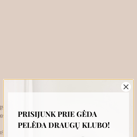
ĮSEGAMA Į PELĖDĄ PINIGINĖ COAL MAXI
PRISIJUNK PRIE GĖDA
69.00
€
PELĖDA DRAUGŲ KLUBO!
IŠANKSTINIS UŽSAKYMAS - PELĖDA BUS KURIAMA