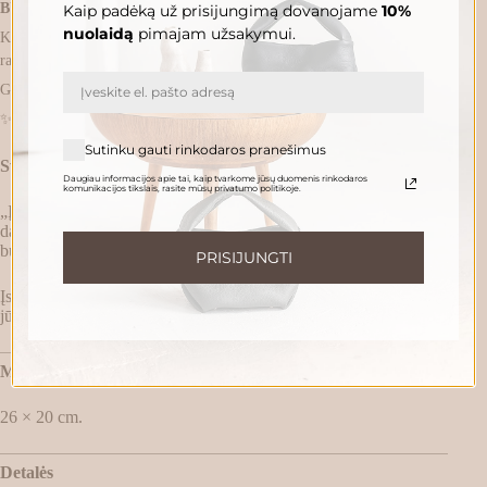
BŪTENT JUMS.
Kaip padėką už prisijungimą dovanojame
10%
nuolaidą
pimajam užsakymui.
Kiekviena Gėda Pelėda kuriama tik po Jūsų užsakymo vieno meistro
rankomis mūsų dirbtuvėse Kaune.
Gamyba trunka apie
4–6 savaites
.
✨ Kai Pelėda bus paruošta, ją kruopščiai supakuosime ir išsiųsime.
Sutinku gauti rinkodaros pranešimus
Svarbiausi dalykai visada arčiausiai.
Daugiau informacijos apie tai, kaip tvarkome jūsų duomenis rinkodaros
komunikacijos tikslais, rasite mūsų privatumo politikoje.
„Įsegama piniginė Maxi“ – sukurta tam, kad svarbiausi smulkūs
daiktai visada būtų lengvai pasiekiami. Kortelės, lūpdažis ar net
burtų receptai – viskas po vienu užtrauktuku.
PRISIJUNGTI
Įsegta į Pelėdą ar nešama atskirai kaip piniginė – ji prisitaiko prie
jūsų norų.
Matmenys
26 × 20 cm.
Detalės