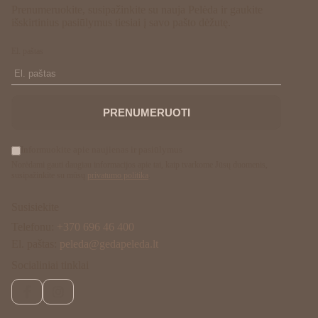
Prenumeruokite, susipažinkite su nauja Pelėda ir gaukite
išskirtinius pasiūlymus tiesiai į savo pašto dėžutę.
El. paštas
PRENUMERUOTI
Informuokite apie naujienas ir pasiūlymus
Norėdami gauti daugiau informacijos apie tai, kaip tvarkome Jūsų duomenis,
susipažinkite su mūsų
privatumo politika
.
Susisiekite
Telefonu:
+370 696 46 400
El. paštas:
peleda@gedapeleda.lt
Socialiniai tinklai
Facebook
Instagram