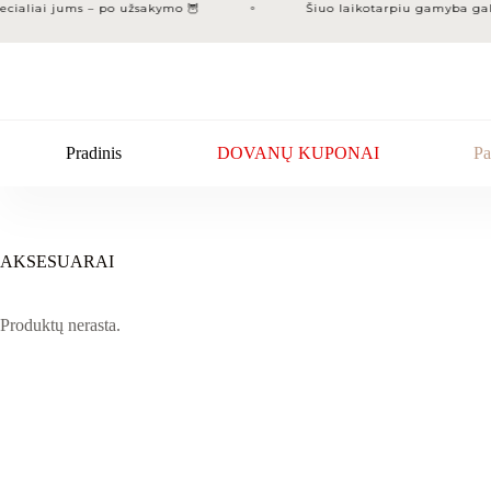
Skip
ialiai jums – po užsakymo 🦉
Šiuo laikotarpiu gamyba gali u
to
content
Pradinis
DOVANŲ KUPONAI
Pa
AKSESUARAI
Produktų nerasta.