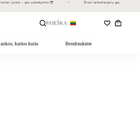
liai jums – po užsakymo 🦉
Šiuo laikotarpiu gamyba gali už
PAIEŠKA
Krepšelis
ankos, kurios kuria
Bendraukime