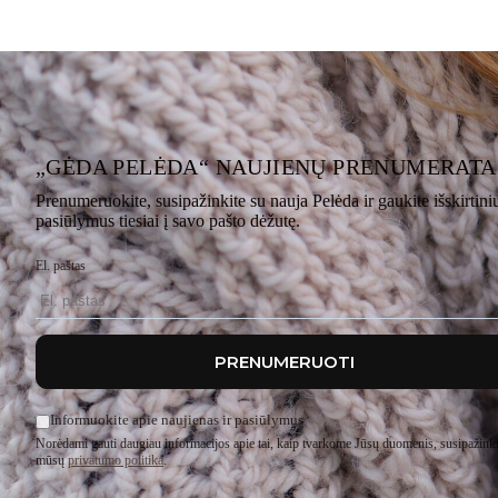
„GĖDA PELĖDA“ NAUJIENŲ PRENUMERATA
Prenumeruokite, susipažinkite su nauja Pelėda ir gaukite išskirtini
pasiūlymus tiesiai į savo pašto dėžutę.
El. paštas
PRENUMERUOTI
Informuokite apie naujienas ir pasiūlymus
Norėdami gauti daugiau informacijos apie tai, kaip tvarkome Jūsų duomenis, susipažinki
mūsų
privatumo politika
.