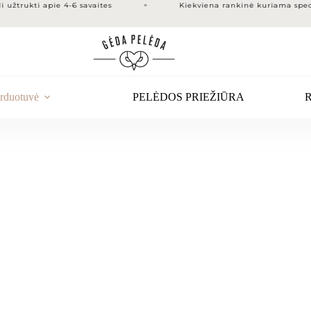
žtrukti apie 4-6 savaites
Kiekviena rankinė kuriama specia
rduotuvė
PELĖDOS PRIEŽIŪRA
R