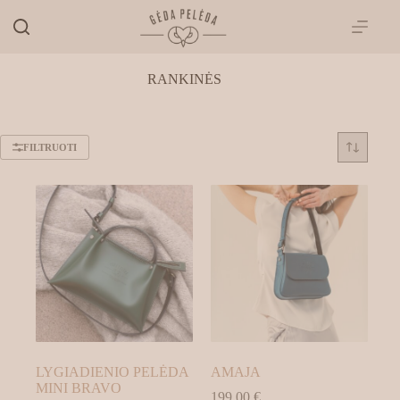
Skip
to
content
RANKINĖS
FILTRUOTI
LYGIADIENIO PELĖDA
AMAJA
MINI BRAVO
199.00
€