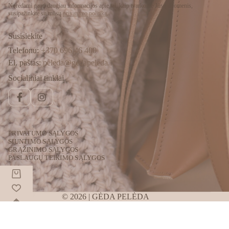
Norėdami gauti daugiau informacijos apie tai, kaip tvarkome Jūsų duomenis,
susipažinkite su mūsų
privatumo politika
.
Susisiekite
Telefonu:
+370 696 46 400
El. paštas:
peleda@gedapeleda.lt
Socialiniai tinklai
Facebook
Instagram
PRIVATUMO SĄLYGOS
SIUNTIMO SĄLYGOS
GRĄŽINIMO SĄLYGOS
PASLAUGŲ TEIKIMO SĄLYGOS
© 2026 | GĖDA PELĖDA