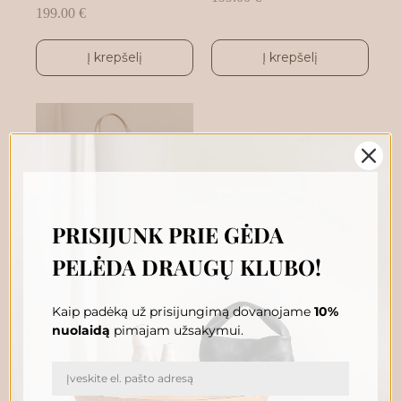
199.00
€
Į krepšelį
Į krepšelį
PRISIJUNK PRIE GĖDA
PELĖDA DRAUGŲ KLUBO!
SAULĖLYDŽIO
PELĖDA BRAVO
Kaip padėką už prisijungimą dovanojame
10%
nuolaidą
pimajam užsakymui.
199.00
€
Į krepšelį