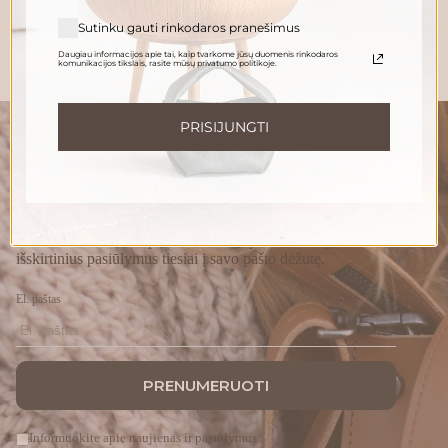
Sutinku gauti rinkodaros pranešimus
Daugiau informacijos apie tai, kaip tvarkome jūsų duomenis rinkodaros
komunikacijos tikslais, rasite mūsų privatumo politikoje.
PRISIJUNGTI
„GĖDA PELĖDA“ NAUJIENŲ
PRENUMERATA
Prenumeruokite, susipažinkite su nauja Pelėda ir gaukite
išskirtinius pasiūlymus tiesiai į savo pašto dėžutę.
El. paštas
PRENUMERUOTI
Informuokite apie naujienas ir pasiūlymus