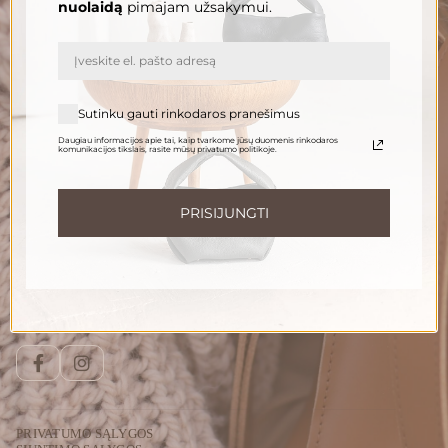
nuolaidą
pimajam užsakymui.
El. paštas
PRENUMERUOTI
Sutinku gauti rinkodaros pranešimus
Daugiau informacijos apie tai, kaip tvarkome jūsų duomenis rinkodaros
komunikacijos tikslais, rasite mūsų privatumo politikoje.
Informuokite apie naujienas ir pasiūlymus
Norėdami gauti daugiau informacijos apie tai, kaip tvarkome Jūsų duomenis,
susipažinkite su mūsų
privatumo politika
.
PRISIJUNGTI
Susisiekite
Telefonu:
+370 696 46 400
El. paštas:
peleda@gedapeleda.lt
Socialiniai tinklai
Facebook
Instagram
PRIVATUMO SĄLYGOS