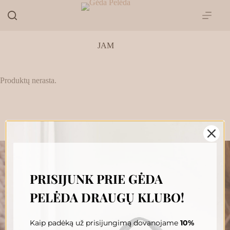
Skip
to
content
JAM
Produktų nerasta.
PRISIJUNK PRIE GĖDA
„GĖDA PELĖDA“ NAUJIENŲ
PELĖDA DRAUGŲ KLUBO!
PRENUMERATA
Prenumeruokite, susipažinkite su nauja Pelėda ir gaukite
išskirtinius pasiūlymus tiesiai į savo pašto dėžutę.
Kaip padėką už prisijungimą dovanojame
10%