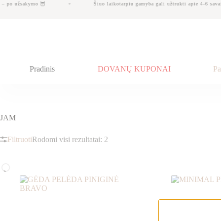
Skip
 – po užsakymo 🦉
Šiuo laikotarpiu gamyba gali užtrukti apie 4-6 savai
to
content
Pradinis
DOVANŲ KUPONAI
Pa
JAM
Filtruoti
Rodomi visi rezultatai: 2