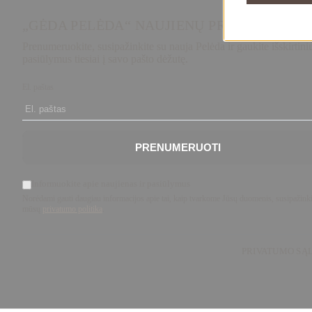
„GĖDA PELĖDA“ NAUJIENŲ PRENUMERATA
Prenumeruokite, susipažinkite su nauja Pelėda ir gaukite išskirtini
pasiūlymus tiesiai į savo pašto dėžutę.
El. paštas
PRENUMERUOTI
Informuokite apie naujienas ir pasiūlymus
Norėdami gauti daugiau informacijos apie tai, kaip tvarkome Jūsų duomenis, susipažinki
mūsų
privatumo politika
.
PRIVATUMO SĄ