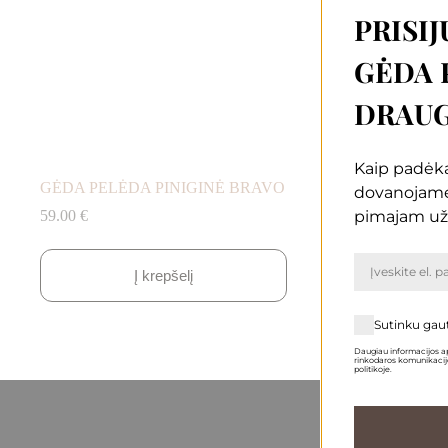
PRISIJ
GĖDA 
DRAUG
Kaip padėką
GĖDA PELĖDA PINIGINĖ BRAVO
MINIMAL PIN
dovanojam
pimajam už
59.00
€
59.00
€
Į krepšelį
Į
Sutinku gau
Daugiau informacijos ap
rinkodaros komunikacijo
politikoje.