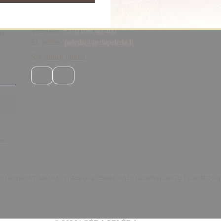
Susisiekite
Telefonu:
+370 696 46 400
us
El. paštas:
peleda@gedapeleda.lt
Socialiniai tinklai
Facebook
Instagram
te su
LYGOS
SIUNTIMO SĄLYGOS
GRĄŽINIMO SĄLYGOS
PASLAUGŲ TEIKIMO S