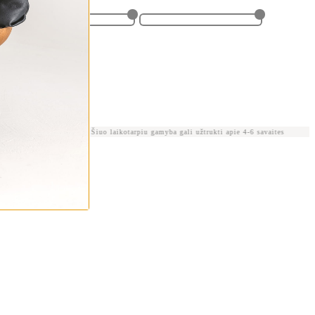
mo 🦉
Šiuo laikotarpiu gamyba gali užtrukti apie 4-6 savaites