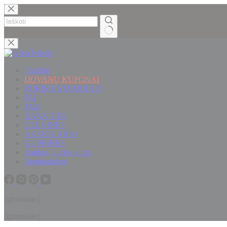
Skip
to
content
No
results
Pradinis
DOVANŲ KUPONAI
TURIME STUDIJOJE!
JAI
JAM
RANKINĖS
DELNINĖS
AKSESUARAI
KUPRINĖS
Rankos, kurios kuria
Bendraukime
[gtranslate]
[gtranslate]