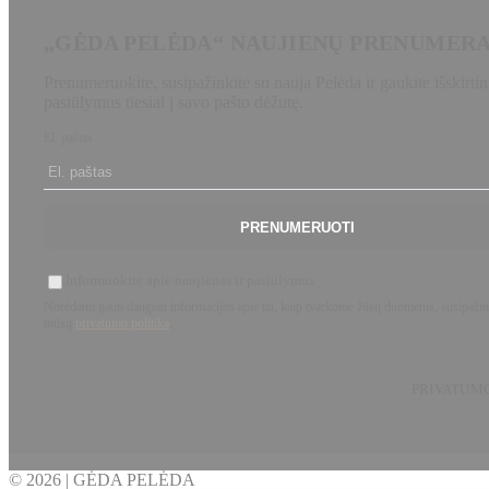
„GĖDA PELĖDA“ NAUJIENŲ PRENUMER
Prenumeruokite, susipažinkite su nauja Pelėda ir gaukite išskirtin
pasiūlymus tiesiai į savo pašto dėžutę.
El. paštas
PRENUMERUOTI
Informuokite apie naujienas ir pasiūlymus
Norėdami gauti daugiau informacijos apie tai, kaip tvarkome Jūsų duomenis, susipažin
mūsų
privatumo politika
.
PRIVATUM
© 2026 | GĖDA PELĖDA