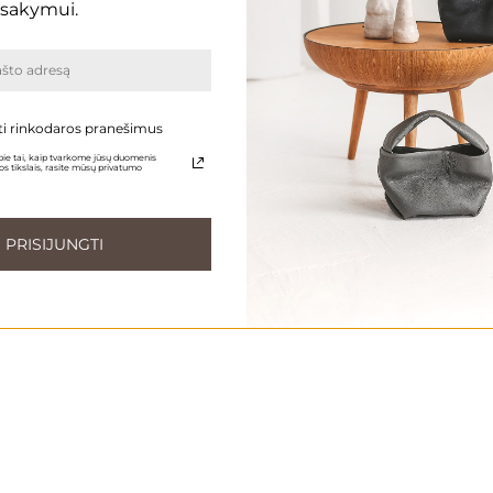
sakymui.
ti rinkodaros pranešimus
ie tai, kaip tvarkome jūsų duomenis
s tikslais, rasite mūsų privatumo
e 4-6 savaites
Kiekviena rankinė kuriama specialiai jums – po užsaky
PRISIJUNGTI