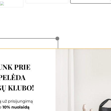
UNK PRIE
PELĖDA
Ų KLUBO!
 už prisijungimą
e
10% nuolaidą