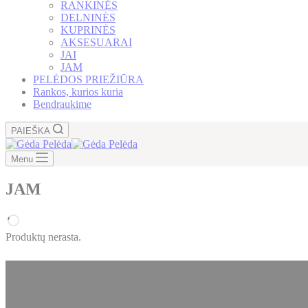
RANKINĖS
DELNINĖS
KUPRINĖS
AKSESUARAI
JAI
JAM
PELĖDOS PRIEŽIŪRA
Rankos, kurios kuria
Bendraukime
PAIEŠKA
Menu
JAM
Produktų nerasta.