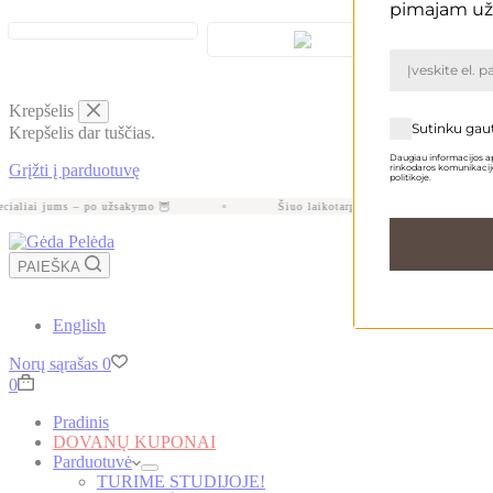
pimajam už
Krepšelis
Sutinku gau
Krepšelis dar tuščias.
Daugiau informacijos ap
Grįžti į parduotuvę
rinkodaros komunikacijo
politikoje.
ialiai jums – po užsakymo 🦉
Šiuo laikotarpiu gamyba gali užtrukti api
PAIEŠKA
English
Norų sąrašas
0
Krepšelis
0
Pradinis
DOVANŲ KUPONAI
Parduotuvė
TURIME STUDIJOJE!