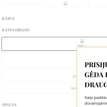
KAINA
KATEGORIJOS
JAM
(5)
JAI
(2)
PRISIJ
GĖDA 
KUPRINĖS
(2)
DRAUG
AKSESUARAI
(3)
Kaip padėką
dovanojam
SPALVA