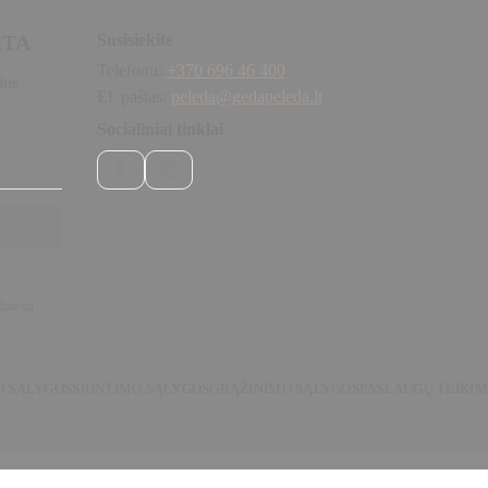
ATA
Susisiekite
Telefonu:
+370 696 46 400
ius
El. paštas:
peleda@gedapeleda.lt
Socialiniai tinklai
Facebook
Instagram
kite su
O SĄLYGOS
SIUNTIMO SĄLYGOS
GRĄŽINIMO SĄLYGOS
PASLAUGŲ TEIKI