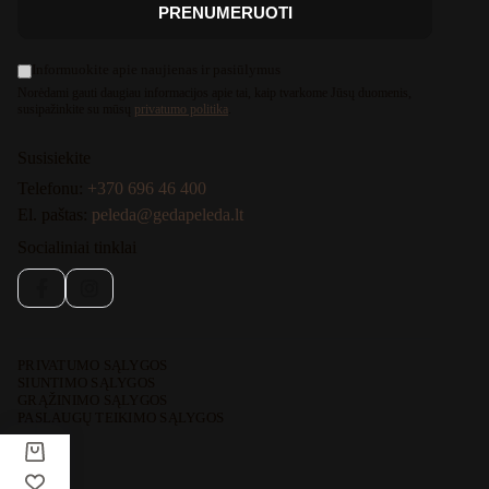
PRENUMERUOTI
Informuokite apie naujienas ir pasiūlymus
Norėdami gauti daugiau informacijos apie tai, kaip tvarkome Jūsų duomenis,
susipažinkite su mūsų
privatumo politika
.
Susisiekite
Telefonu:
+370 696 46 400
El. paštas:
peleda@gedapeleda.lt
Socialiniai tinklai
Facebook
Instagram
PRIVATUMO SĄLYGOS
SIUNTIMO SĄLYGOS
GRĄŽINIMO SĄLYGOS
PASLAUGŲ TEIKIMO SĄLYGOS