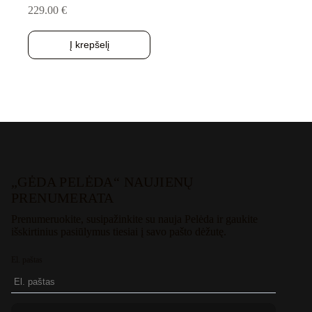
229.00
€
Į krepšelį
„GĖDA PELĖDA“ NAUJIENŲ
PRENUMERATA
Prenumeruokite, susipažinkite su nauja Pelėda ir gaukite
išskirtinius pasiūlymus tiesiai į savo pašto dėžutę.
El. paštas