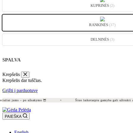
KUPRINĖS
(2)
RANKINĖS
(37)
DELNINĖS
(3)
SPALVA
Krepšelis
Krepšelis dar tuščias.
Grįžti į parduotuvę
aliai jums – po užsakymo 🦉
Šiuo laikotarpiu gamyba gali užtrukti apie
PAIEŠKA
English