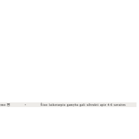
o 🦉
Šiuo laikotarpiu gamyba gali užtrukti apie 4-6 savaites