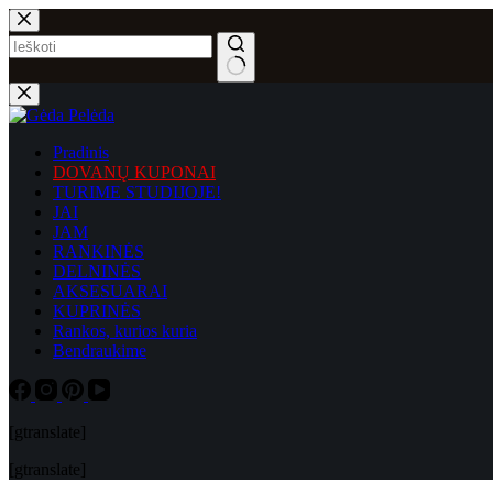
Skip
to
content
No
results
Pradinis
DOVANŲ KUPONAI
TURIME STUDIJOJE!
JAI
JAM
RANKINĖS
DELNINĖS
AKSESUARAI
KUPRINĖS
Rankos, kurios kuria
Bendraukime
[gtranslate]
[gtranslate]