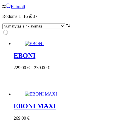
Filtruoti
Rodoma 1–16 iš 37
EBONI
Price
229.00
€
–
239.00
€
range:
229.00 €
through
239.00 €
EBONI MAXI
269.00
€