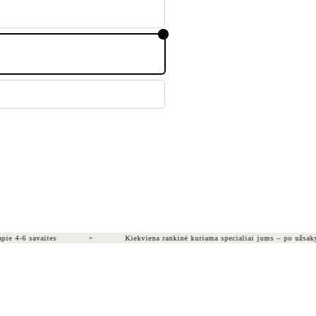
 4-6 savaites
Kiekviena rankinė kuriama specialiai jums – po užsakym