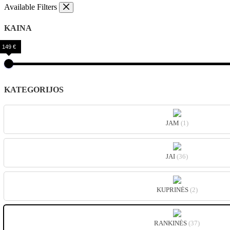
Available Filters
KAINA
149 €
KATEGORIJOS
JAM
(1)
JAI
(36)
KUPRINĖS
(2)
RANKINĖS
(37)