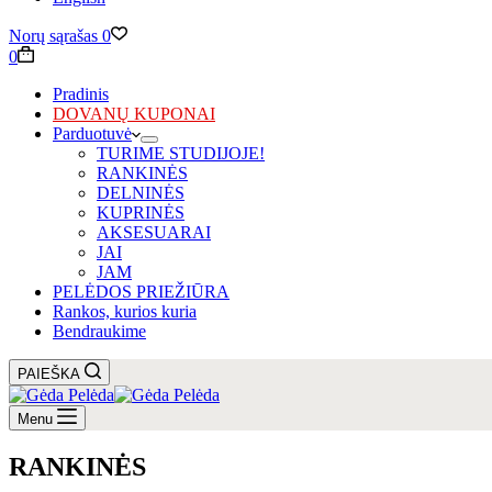
Norų sąrašas
0
Krepšelis
0
Pradinis
DOVANŲ KUPONAI
Parduotuvė
TURIME STUDIJOJE!
RANKINĖS
DELNINĖS
KUPRINĖS
AKSESUARAI
JAI
JAM
PELĖDOS PRIEŽIŪRA
Rankos, kurios kuria
Bendraukime
PAIEŠKA
Menu
RANKINĖS