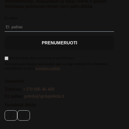
Prenumeruokite, susipažinkite su nauja Pelėda ir gaukite
išskirtinius pasiūlymus tiesiai į savo pašto dėžutę.
El. paštas
PRENUMERUOTI
Informuokite apie naujienas ir pasiūlymus
Norėdami gauti daugiau informacijos apie tai, kaip tvarkome Jūsų duomenis,
susipažinkite su mūsų
privatumo politika
.
Susisiekite
Telefonu:
+370 696 46 400
El. paštas:
peleda@gedapeleda.lt
Socialiniai tinklai
Facebook
Instagram