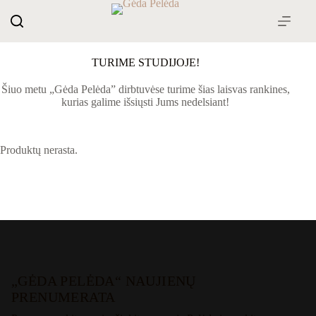
Skip
to
content
TURIME STUDIJOJE!
Šiuo metu „Gėda Pelėda” dirbtuvėse turime šias laisvas rankines,
kurias galime išsiųsti Jums nedelsiant!
Produktų nerasta.
„GĖDA PELĖDA“ NAUJIENŲ
PRENUMERATA